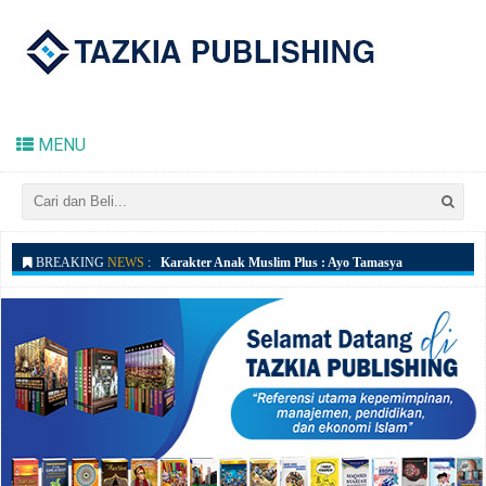
Pioner Ekonomi & Manajemen Islam
MENU
Karakter Anak Muslim Plus : Ayo Tamasya
BREAKING
NEWS
:
Karakter Anak Muslim Plus : Cinta Kebersihan
Karakter Anak Muslim Plus : Cinta Lingkungan
Karakter Anak Muslim Plus : Adab Berpakaian
Karakter Anak Muslim Plus : Adab Mandi
Karakter Anak Muslim Plus : Adab Tidur
Karakter Anak Muslim Plus : Adab Makan
Karakter Anak Muslim Plus : Sayang Binatang
Karakter Anak Muslim Plus : Ayo Bermain