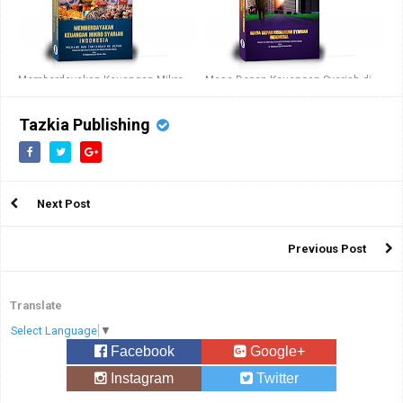
Memberdayakan Keuangan Mikro
Masa Depan Keuangan Syariah di
Syariah di Indonesia
Indonesia
Tazkia Publishing
Next Post
Previous Post
Translate
Select Language
▼
Facebook
Google+
Instagram
Twitter